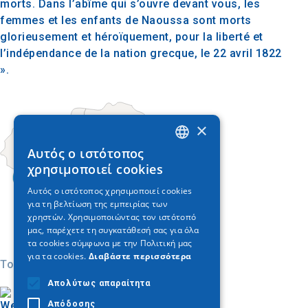
morts. Dans l’abîme qui s’ouvre devant vous, les
femmes et les enfants de Naoussa sont morts
glorieusement et héroïquement, pour la liberté et
l’indépendance de la nation grecque, le 22 avril 1822
».
×
Αυτός ο ιστότοπος
GREEK
χρησιμοποιεί cookies
ENGLISH
Αυτός ο ιστότοπος χρησιμοποιεί cookies
για τη βελτίωση της εμπειρίας των
GERMAN
χρηστών. Χρησιμοποιώντας τον ιστότοπό
μας, παρέχετε τη συγκατάθεσή σας για όλα
τα cookies σύμφωνα με την Πολιτική μας
για τα cookies.
Διαβάστε περισσότερα
Today
Απολύτως απαραίτητα
Απόδοσης