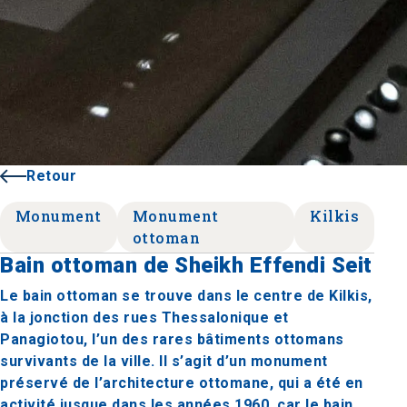
Retour
Monument
Monument
Kilkis
ottoman
Bain ottoman de Sheikh Effendi Seit
Le bain ottoman se trouve dans le centre de Kilkis,
à la jonction des rues Thessalonique et
Panagiotou, l’un des rares bâtiments ottomans
survivants de la ville. Il s’agit d’un monument
préservé de l’architecture ottomane, qui a été en
activité jusque dans les années 1960, car le bain