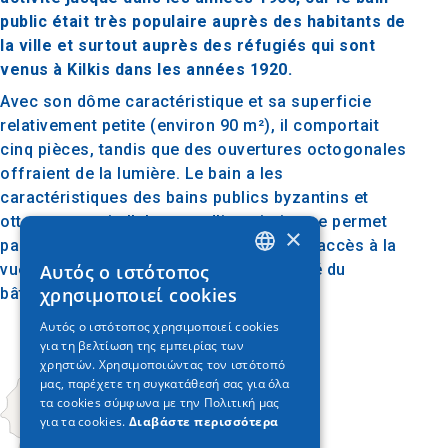
public était très populaire auprès des habitants de
la ville et surtout auprès des réfugiés qui sont
venus à Kilkis dans les années 1920.
Avec son dôme caractéristique et sa superficie
relativement petite (environ 90 m²), il comportait
cinq pièces, tandis que des ouvertures octogonales
offraient de la lumière. Le bain a les
caractéristiques des bains publics byzantins et
ottomans, mais l’absence d’inscription ne permet
×
pas la date exacte de sa construction. L’accès à la
Αυτός ο ιστότοπος
vue du bâtiment est facile, car il est isolé du
GREEK
χρησιμοποιεί cookies
bâtiment environnant.
ENGLISH
Αυτός ο ιστότοπος χρησιμοποιεί cookies
για τη βελτίωση της εμπειρίας των
GERMAN
χρηστών. Χρησιμοποιώντας τον ιστότοπό
μας, παρέχετε τη συγκατάθεσή σας για όλα
τα cookies σύμφωνα με την Πολιτική μας
για τα cookies.
Διαβάστε περισσότερα