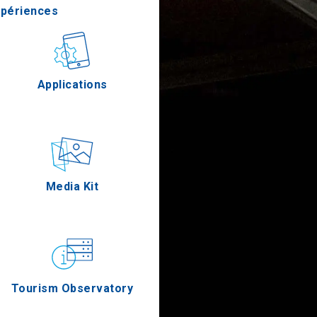
xpériences
stronomie
Applications
Épreuves
Media Kit
Tourism Observatory