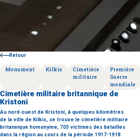
Retour
Monument
Kilkis
Cimetière
Première
militaire
Guerre
mondiale
Cimetière militaire britannique de
Kristoni
Au nord-ouest de Kristoni, à quelques kilomètres
de la ville de Kilkis, se trouve le cimetière militaire
britannique homonyme, 703 victimes des batailles
dans la région au cours de la période 1917-1918