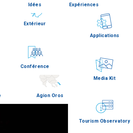
Idées
Expériences
Pella
Extérieur
Gastronomie
Applications
Serres
Conférence
Épreuves
Media Kit
e
Agion Oros
Tourism Observatory