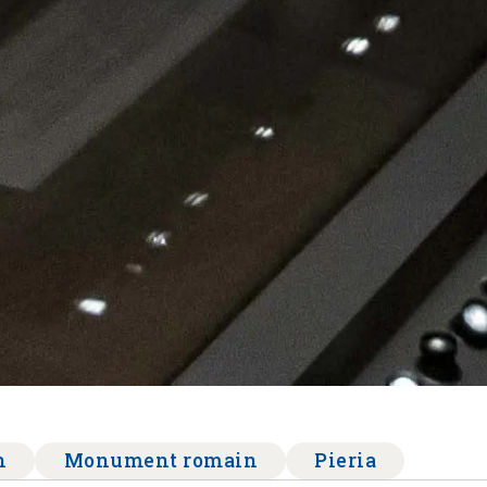
n
Monument romain
Pieria