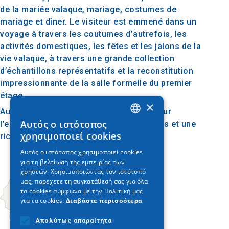
de la mariée valaque, mariage, costumes de
mariage et dîner. Le visiteur est emmené dans un
voyage à travers les coutumes d’autrefois, les
activités domestiques, les fêtes et les jalons de la
vie valaque, à travers une grande collection
d’échantillons représentatifs et la reconstitution
impressionnante de la salle formelle du premier
étage.
×
Au sous-sol, il y a une salle de classe pour
Αυτός ο ιστότοπος
l’enseignement des danses traditionnelles et une
GREEK
χρησιμοποιεί cookies
riche bibliothèque et une armoire.
ENGLISH
Αυτός ο ιστότοπος χρησιμοποιεί cookies
για τη βελτίωση της εμπειρίας των
GERMAN
χρηστών. Χρησιμοποιώντας τον ιστότοπό
μας, παρέχετε τη συγκατάθεσή σας για όλα
τα cookies σύμφωνα με την Πολιτική μας
για τα cookies.
Διαβάστε περισσότερα
Απολύτως απαραίτητα