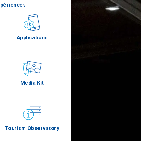
xpériences
stronomie
Applications
Épreuves
Media Kit
Tourism Observatory