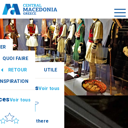
LER
QUOI FAIRE
RETOUR
UTILE
ces
Voir tous
INSPIRATION
Informations
Voir tous
ces
Voir tous
leil et mer
How to get there