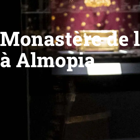
Monastère de 
à Almopia