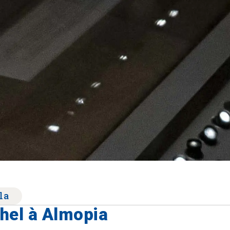
la
hel à Almopia