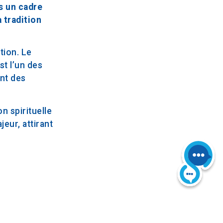
s un cadre
 tradition
tion. Le
st l’un des
ent des
n spirituelle
eur, attirant