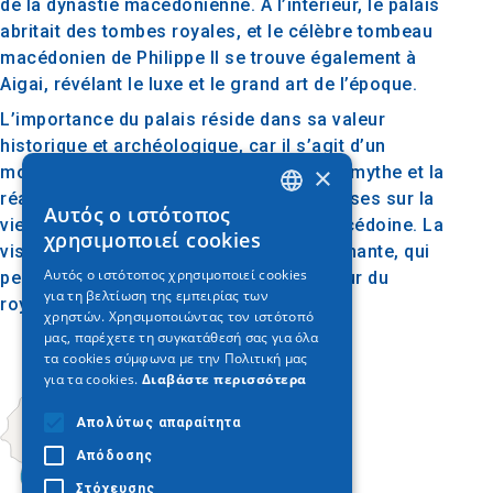
de la dynastie macédonienne. À l’intérieur, le palais
abritait des tombes royales, et le célèbre tombeau
macédonien de Philippe II se trouve également à
Aigai, révélant le luxe et le grand art de l’époque.
L’importance du palais réside dans sa valeur
historique et archéologique, car il s’agit d’un
×
monument unique qui fait le lien entre le mythe et la
réalité, offrant des informations précieuses sur la
Αυτός ο ιστότοπος
GREEK
vie politique et sociale de l’ancienne Macédoine. La
χρησιμοποιεί cookies
visite du palais est une expérience fascinante, qui
ENGLISH
Αυτός ο ιστότοπος χρησιμοποιεί cookies
permet de voyager dans le temps au cœur du
για τη βελτίωση της εμπειρίας των
GERMAN
royaume macédonien.
χρηστών. Χρησιμοποιώντας τον ιστότοπό
μας, παρέχετε τη συγκατάθεσή σας για όλα
τα cookies σύμφωνα με την Πολιτική μας
για τα cookies.
Διαβάστε περισσότερα
Απολύτως απαραίτητα
Απόδοσης
Στόχευσης