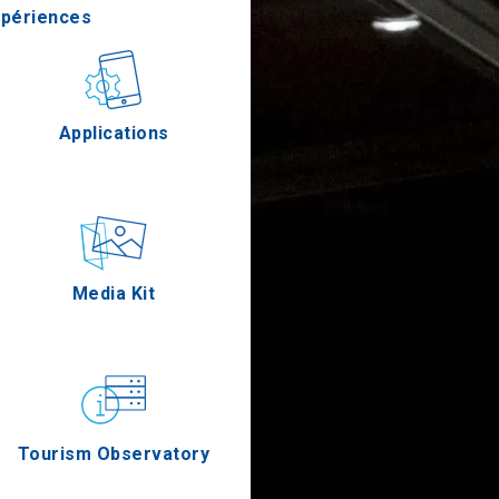
xpériences
stronomie
Applications
Épreuves
Media Kit
Tourism Observatory