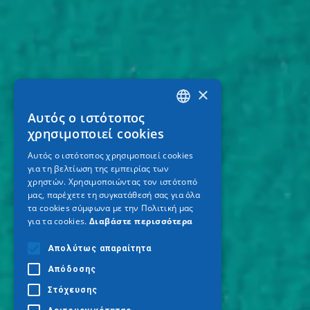
×
Αυτός ο ιστότοπος
GREEK
χρησιμοποιεί cookies
ENGLISH
Αυτός ο ιστότοπος χρησιμοποιεί cookies
για τη βελτίωση της εμπειρίας των
GERMAN
χρηστών. Χρησιμοποιώντας τον ιστότοπό
μας, παρέχετε τη συγκατάθεσή σας για όλα
τα cookies σύμφωνα με την Πολιτική μας
για τα cookies.
Διαβάστε περισσότερα
Απολύτως απαραίτητα
Απόδοσης
Στόχευσης