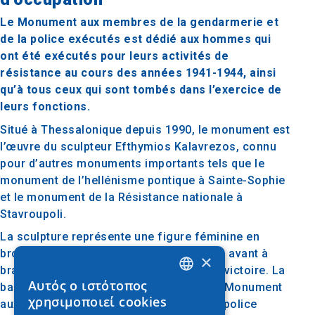
Le Monument aux membres de la gendarmerie et
de la police exécutés est dédié aux hommes qui
ont été exécutés pour leurs activités de
résistance au cours des années 1941-1944, ainsi
qu’à tous ceux qui sont tombés dans l’exercice de
leurs fonctions.
Situé à Thessalonique depuis 1990, le monument est
l’œuvre du sculpteur Efthymios Kalavrezos, connu
pour d’autres monuments importants tels que le
monument de l’hellénisme pontique à Sainte-Sophie
et le monument de la Résistance nationale à
Stavroupoli.
La sculpture représente une figure féminine en
bronze de grande taille faisant un pas en avant à
×
bras ouverts, symbolisant la liberté et la victoire. La
Αυτός ο ιστότοπος
base du monument porte l’inscription : « Monument
GREEK
χρησιμοποιεί cookies
aux membres de la gendarmerie et de la police
ENGLISH