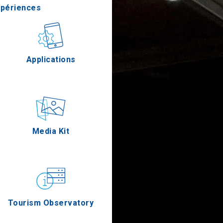
xpériences
stronomie
Applications
Épreuves
Media Kit
Tourism Observatory