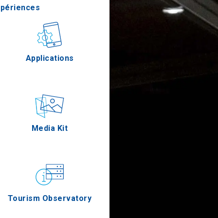
xpériences
stronomie
Applications
Épreuves
Media Kit
Tourism Observatory