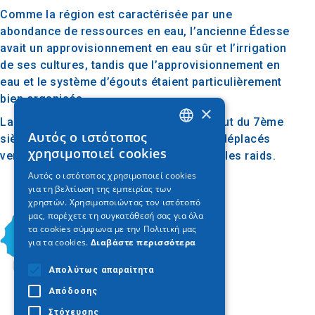
Comme la région est caractérisée par une
abondance de ressources en eau, l’ancienne Édesse
avait un approvisionnement en eau sûr et l’irrigation
de ses cultures, tandis que l’approvisionnement en
eau et le système d’égouts étaient particulièrement
bien organisés.
×
La ville antique a été abandonnée au début du 7ème
Αυτός ο ιστότοπος
siècle après JC et les habitants se sont déplacés
GREEK
χρησιμοποιεί cookies
vers la citadelle pour se protéger contre les raids.
ENGLISH
Αυτός ο ιστότοπος χρησιμοποιεί cookies
για τη βελτίωση της εμπειρίας των
GERMAN
χρηστών. Χρησιμοποιώντας τον ιστότοπό
μας, παρέχετε τη συγκατάθεσή σας για όλα
τα cookies σύμφωνα με την Πολιτική μας
για τα cookies.
Διαβάστε περισσότερα
Απολύτως απαραίτητα
Απόδοσης
Στόχευσης