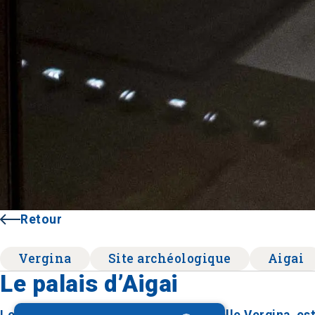
Retour
Vergina
Site archéologique
Aigai
Le palais d’Aigai
Le palais d’Aigai, situé près de l’actuelle Vergina, e