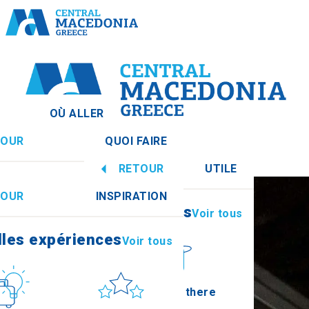
OÙ ALLER
TOUR
QUOI FAIRE
centrale
Voir tous
RETOUR
UTILE
lles expériences
Voir tous
TOUR
INSPIRATION
Informations
Voir tous
Imathia
lles expériences
Voir tous
lture
Soleil et mer
How to get there