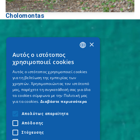
Cholomontas
×
Αυτός ο ιστότοπος
GREEK
χρησιμοποιεί cookies
ENGLISH
Αυτός ο ιστότοπος χρησιμοποιεί cookies
για τη βελτίωση της εμπειρίας των
GERMAN
χρηστών. Χρησιμοποιώντας τον ιστότοπό
μας, παρέχετε τη συγκατάθεσή σας για όλα
τα cookies σύμφωνα με την Πολιτική μας
για τα cookies.
Διαβάστε περισσότερα
Απολύτως απαραίτητα
Απόδοσης
Στόχευσης