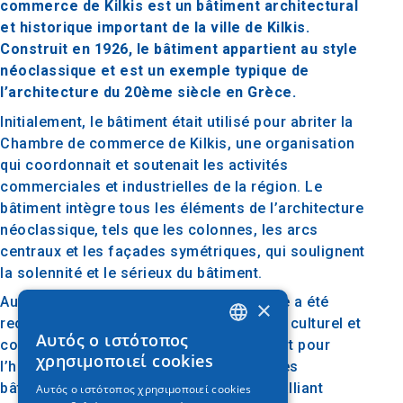
commerce de Kilkis est un bâtiment architectural
et historique important de la ville de Kilkis.
Construit en 1926, le bâtiment appartient au style
néoclassique et est un exemple typique de
l’architecture du 20ème siècle en Grèce.
Initialement, le bâtiment était utilisé pour abriter la
Chambre de commerce de Kilkis, une organisation
qui coordonnait et soutenait les activités
commerciales et industrielles de la région. Le
bâtiment intègre tous les éléments de l’architecture
néoclassique, tels que les colonnes, les arcs
centraux et les façades symétriques, qui soulignent
la solennité et le sérieux du bâtiment.
Au fil du temps, le bâtiment néoclassique a été
×
reconnu comme monument historique et culturel et
Αυτός ο ιστότοπος
constitue un point de référence important pour
GREEK
χρησιμοποιεί cookies
l’histoire de la ville. C’est toujours l’un des
ENGLISH
bâtiments les plus importants de Kilkis, alliant
Αυτός ο ιστότοπος χρησιμοποιεί cookies