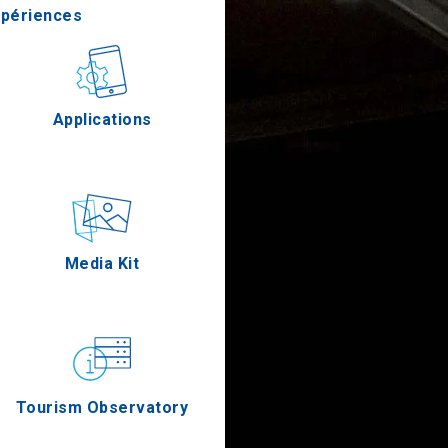
xpériences
stronomie
Applications
Épreuves
Media Kit
Tourism Observatory