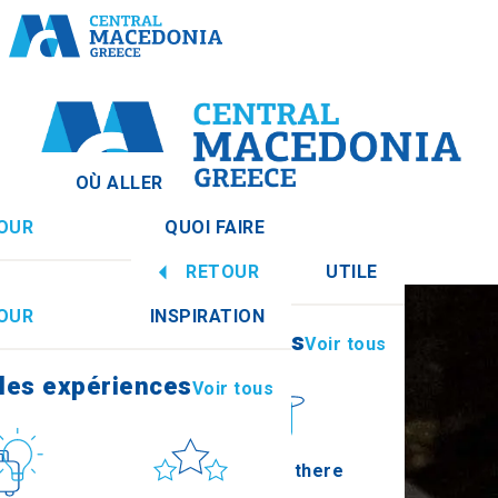
OÙ ALLER
OUR
QUOI FAIRE
entrale
Voir tous
RETOUR
UTILE
les expériences
Voir tous
OUR
INSPIRATION
Informations
Voir tous
Imathia
les expériences
Voir tous
lture
Soleil et mer
How to get there