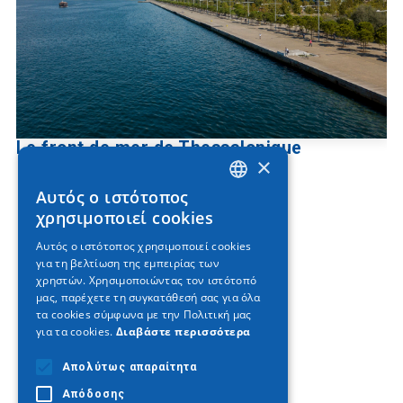
Le front de mer de Thessalonique
×
Αυτός ο ιστότοπος
GREEK
χρησιμοποιεί cookies
ENGLISH
Αυτός ο ιστότοπος χρησιμοποιεί cookies
για τη βελτίωση της εμπειρίας των
GERMAN
χρηστών. Χρησιμοποιώντας τον ιστότοπό
μας, παρέχετε τη συγκατάθεσή σας για όλα
τα cookies σύμφωνα με την Πολιτική μας
για τα cookies.
Διαβάστε περισσότερα
Απολύτως απαραίτητα
Απόδοσης