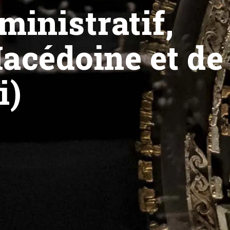
ministratif,
acédoine et de
i)