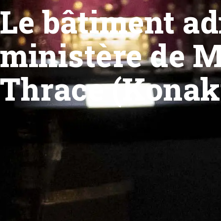
Le bâtiment ad
ministère de M
Thrace (Konak