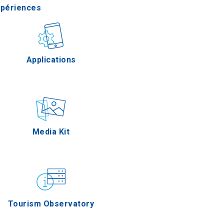
xpériences
stronomie
Applications
Épreuves
Media Kit
Tourism Observatory