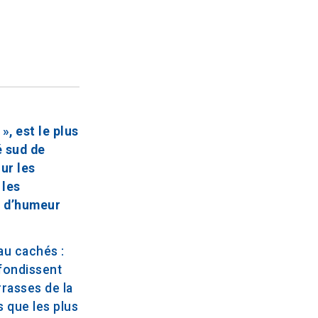
, est le plus
é sud de
ur les
 les
et d’humeur
au cachés :
ofondissent
rrasses de la
 que les plus