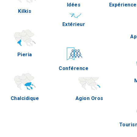
Idées
Expérience
Kilkis
Pella
Extérieur
Gastronom
Ap
Pieria
Serres
Conférence
Épreuves
M
Chalcidique
Agion Oros
Touris