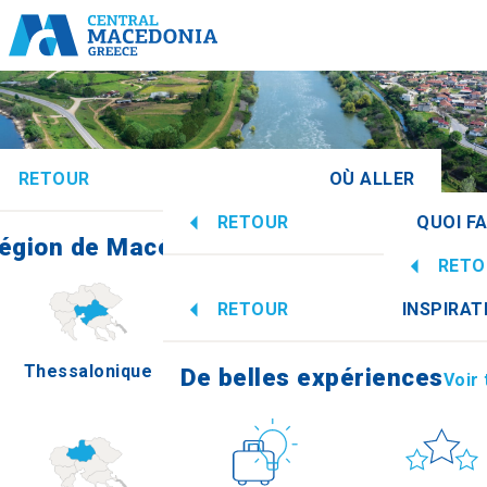
RETOUR
OÙ ALLER
RETOUR
QUOI FA
égion de Macédoine centrale
Voir tous
RETO
De belles expériences
Voir
RETOUR
INSPIRAT
Inform
Thessalonique
Imathia
De belles expériences
Voir
Culture
Soleil et m
How 