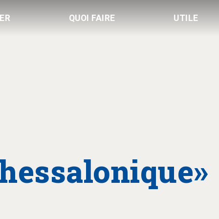
LER
QUOI FAIRE
UTILE
Thessalonique»