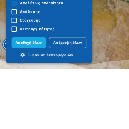
Απολύτως απαραίτητα
Απόδοσης
Στόχευσης
Λειτουργικότητας
Αποδοχή όλων
Απόρριψη όλων
Εμφάνιση λεπτομερειών
Απολύτως απαραίτητα
Απόδοσης
Στόχευσης
Λειτουργικότητας
Τα απολύτως απαραίτητα cookies
επιτρέπουν βασικές λειτουργίες του
ιστότοπου, όπως τη σύνδεση χρήστη και
τη διαχείριση λογαριασμού. Ο ιστότοπος
δεν μπορεί να χρησιμοποιηθεί σωστά
χωρίς τα απολύτως απαραίτητα cookies.
Où aller
Quoi faire
Προμηθευτής
Thessalonique
Culture
Ονοματεπώνυμο
Λήξη
Περιγραφ