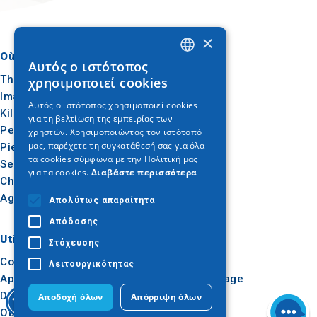
×
Où aller
Quoi faire
Αυτός ο ιστότοπος
GREEK
Thessalonique
Culture
χρησιμοποιεί cookies
ENGLISH
Imathia
Soleil et mer
Αυτός ο ιστότοπος χρησιμοποιεί cookies
Kilkis
Extérieur
για τη βελτίωση της εμπειρίας των
GERMAN
Pella
Gastronomie
χρηστών. Χρησιμοποιώντας τον ιστότοπό
μας, παρέχετε τη συγκατάθεσή σας για όλα
Pieria
Conférence
τα cookies σύμφωνα με την Πολιτική μας
Serres
για τα cookies.
Διαβάστε περισσότερα
Chalcidique
Agion Oros
Απολύτως απαραίτητα
Απόδοσης
Utile
Inspiration
Στόχευσης
Comment s'y rendre
Expériences
Λειτουργικότητας
Applications
Idées de voyage
Dossier de presse
Αποδοχή όλων
Απόρριψη όλων
Observatoire du tourisme