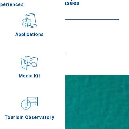
internationale des musées
xpériences
En savoir plus
stronomie
Applications
«
»
Épreuves
Media Kit
Tourism Observatory