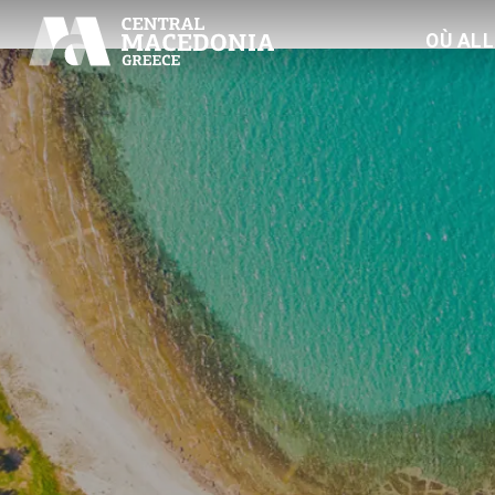
Index2
OÙ AL