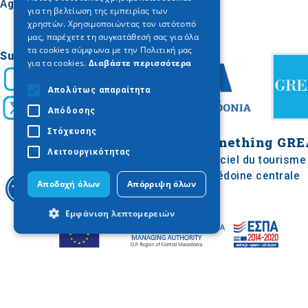
Agion Oros
για τη βελτίωση της εμπειρίας των
GERMAN
χρηστών. Χρησιμοποιώντας τον ιστότοπό
μας, παρέχετε τη συγκατάθεσή σας για όλα
τα cookies σύμφωνα με την Πολιτική μας
Suivez-nous
για τα cookies.
Διαβάστε περισσότερα
Απολύτως απαραίτητα
Απόδοσης
Στόχευσης
Do something
GRE
Λειτουργικότητας
Site officiel du tourisme
de Macédoine centrale
Αποδοχή όλων
Απόρριψη όλων
Εμφάνιση λεπτομερειών
Απολύτως απαραίτητα
Απόδοσης
Στόχευσης
Λειτουργικότητας
The "Comprehensive Plan for Promoting Tourism in the Region
of Central Macedonia" is part of the project titled "Tourism
Promotion of the Region of Central Macedonia" and was
Τα απολύτως απαραίτητα cookies