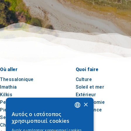
Où aller
Quoi faire
Thessalonique
Culture
Imathia
Soleil et mer
Kilkis
Extérieur
Pella
Gastronomie
×
Pieria
Conférence
Αυτός ο ιστότοπος
GREEK
Serres
χρησιμοποιεί cookies
Chalcidique
ENGLISH
Αυτός ο ιστότοπος χρησιμοποιεί cookies