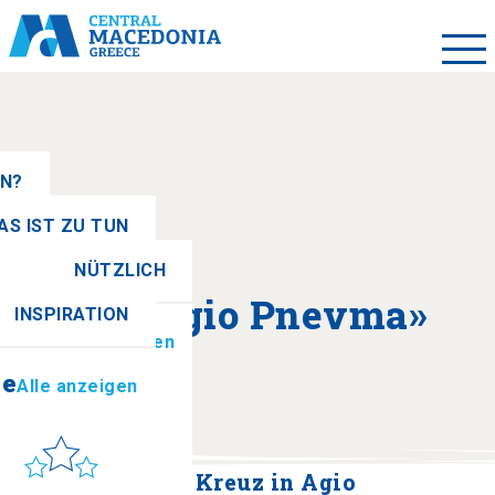
EN?
AS IST ZU TUN
NÜTZLICH
se
Alle anzeigen
Über «Agio Pnevma»
INSPIRATION
ionen
Alle anzeigen
se
Alle anzeigen
Sonne & Meer
to get there
Kloster Heiliges Kreuz in Agio