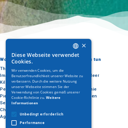
×
Diese Webseite verwendet
GREEK
Wohin gehen?
Was ist zu tun
Cookies.
ENGLISH
Thessaloniki
Kultur
Wir verwenden Cookies, um die
Imathia
Sonne & Meer
Benutzerfreundlichkeit unserer Website zu
GERMAN
verbessern. Durch die weitere Nutzung
Kilkis
Im Freien
unserer Webseite stimmen Sie der
Pella
Gastronomie
Verwendung von Cookies gemäß unserer
Pieria
Konferenzen
Cookie-Richtlinie zu.
Weitere
Serres
Informationen
Chalkidiki
Unbedingt erforderlich
Agion Oros
Performance