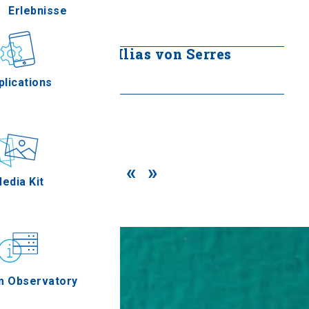
Pnevma
Erlebnisse
Mehr lesen
Kloster Profitis Ilias von Serres
Gastronomie
Mehr lesen
plications
Ereignisse
«
»
edia Kit
m Observatory