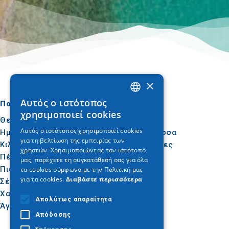
×
Αυτός ο ιστότοπος
Πού να πάτε
Τι να κάνετε
GREEK
χρησιμοποιεί cookies
Θεσσαλονίκη
Πολιτισμός
ENGLISH
Αυτός ο ιστότοπος χρησιμοποιεί cookies
Ημαθία
Ήλιος & Θάλασσα
για τη βελτίωση της εμπειρίας των
GERMAN
Κιλκίς
Δραστηριότητες
χρηστών. Χρησιμοποιώντας τον ιστότοπό
Πέλλα
Γαστρονομία
μας, παρέχετε τη συγκατάθεσή σας για όλα
Πιερία
Συνέδρια
τα cookies σύμφωνα με την Πολιτική μας
για τα cookies.
Διαβάστε περισσότερα
Σέρρες
Χαλκιδική
Απολύτως απαραίτητα
Άγιον Όρος
Απόδοσης