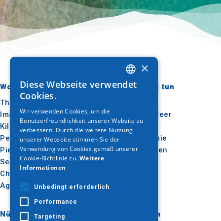
×
Diese Webseite verwendet
Wohin gehen?
Was ist zu tun
GREEK
Cookies.
Thessaloniki
Kultur
ENGLISH
Wir verwenden Cookies, um die
Imathia
Sonne & Meer
Benutzerfreundlichkeit unserer Website zu
GERMAN
Kilkis
Im Freien
verbessern. Durch die weitere Nutzung
Pella
Gastronomie
unserer Webseite stimmen Sie der
Verwendung von Cookies gemäß unserer
Pieria
Konferenzen
Cookie-Richtlinie zu.
Weitere
Serres
Informationen
Chalkidiki
Agion Oros
Unbedingt erforderlich
Performance
Nützlich
Inspiration
Targeting