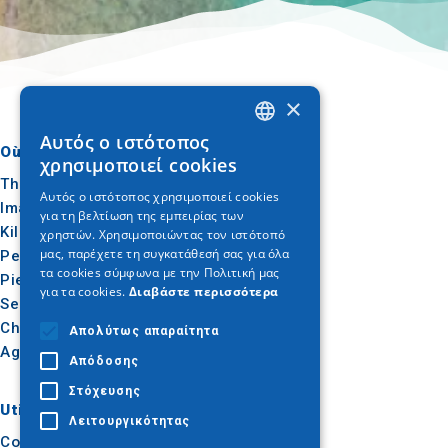
×
Αυτός ο ιστότοπος
GREEK
Où aller
Quoi faire
χρησιμοποιεί cookies
ENGLISH
Thessalonique
Culture
Αυτός ο ιστότοπος χρησιμοποιεί cookies
Imathia
Soleil et mer
για τη βελτίωση της εμπειρίας των
GERMAN
Kilkis
Extérieur
χρηστών. Χρησιμοποιώντας τον ιστότοπό
μας, παρέχετε τη συγκατάθεσή σας για όλα
Pella
Gastronomie
τα cookies σύμφωνα με την Πολιτική μας
Pieria
Conférence
για τα cookies.
Διαβάστε περισσότερα
Serres
Chalcidique
Απολύτως απαραίτητα
Agion Oros
Απόδοσης
Στόχευσης
Utile
Inspiration
Λειτουργικότητας
Comment s'y rendre
Expériences