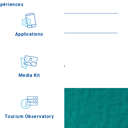
xpériences
En savoir plus
Haniotis
stronomie
En savoir plus
Applications
«
»
Épreuves
Media Kit
Tourism Observatory