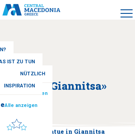
EN?
AS IST ZU TUN
NÜTZLICH
se
Alle anzeigen
Über «Giannitsa»
INSPIRATION
ionen
Alle anzeigen
se
Alle anzeigen
Sonne & Meer
to get there
Die schwarze Statue in Giannitsa