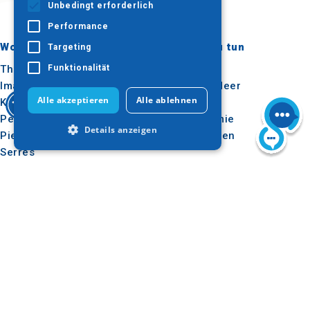
Unbedingt erforderlich
Performance
Wohin gehen?
Was ist zu tun
Targeting
Thessaloniki
Kultur
Funktionalität
Imathia
Sonne & Meer
Alle akzeptieren
Alle ablehnen
Kilkis
Im Freien
Pella
Gastronomie
Details anzeigen
Pieria
Konferenzen
Serres
Chalkidiki
Unbedingt erforderlich
Agion Oros
Performance
Targeting
Funktionalität
Nützlich
Inspiration
Unbedingt erforderliche Cookies
Wie man dorthin kommt
Erlebnisse
ermöglichen wesentliche Kernfunktionen
Anwendungen
Reise-Ideen
der Website wie die Benutzeranmeldung
und die Kontoverwaltung. Ohne die
Medienpaket
unbedingt erforderlichen Cookies kann
Beobachtungsstelle für
die Website nicht ordnungsgemäß
verwendet werden.