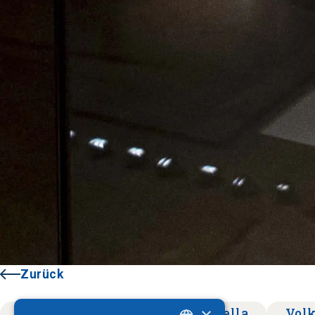
Zurück
×
Museum
Giannitsa
Pella
Vol