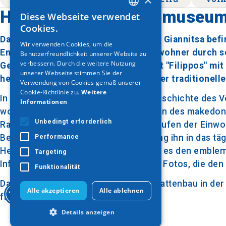
Historisch - Folkloremuseum
Diese Webseite verwendet
GREEK
Cookies.
ENGLISH
Das Historische Folkloremuseum von Giannitsa befin
Wir verwenden Cookies, um die
Entwicklung des Ortes und seiner Bewohner durch s
Benutzerfreundlichkeit unserer Website zu
GERMAN
verbessern. Durch die weitere Nutzung
Geschichts- und Folkloregesellschaft "Filippos" mi
unserer Webseite stimmen Sie der
hervorzuheben sowie Gegenstände der traditionelle
Verwendung von Cookies gemäß unserer
Cookie-Richtlinie zu.
Weitere
In den Sälen des Museums wird die Geschichte des Vo
Informationen
wobei der Schwerpunkt auf den Jahren des makedonis
Unbedingt erforderlich
Raum begegnet der Besucher den Berufen der Einwoh
Berufe, während die nächste Sammlung ihn in das täg
Performance
Herrenhaus entführt. Gleichzeitig gibt es den emble
Targeting
Informationsmaterial, Dokumente und Fotos, die den
Funktionalität
Das Museum befindet sich in einem Plattenbau in der
Alle akzeptieren
Alle ablehnen
freien Eintritt.
Details anzeigen