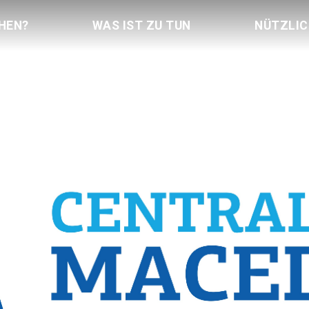
HEN?
WAS IST ZU TUN
NÜTZLI