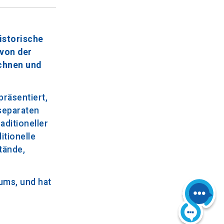
istorische
von der
ichnen und
räsentiert,
separaten
ditioneller
itionelle
tände,
ums, und hat