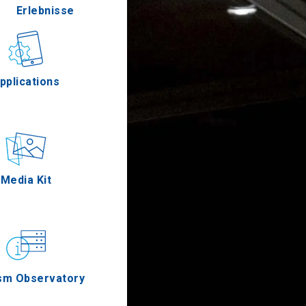
Erlebnisse
Gastronomie
pplications
Ereignisse
Media Kit
sm Observatory