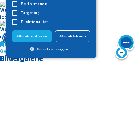
Performance
Targeting
Funktionalität
Alle akzeptieren
Alle ablehnen
Auf der Karte finden
Details anzeigen
Gemeinde Pella
Bildergalerie
Unbedingt erforderlich
Performance
Targeting
Funktionalität
Unbedingt erforderliche Cookies
ermöglichen wesentliche Kernfunktionen
der Website wie die Benutzeranmeldung
und die Kontoverwaltung. Ohne die
unbedingt erforderlichen Cookies kann
die Website nicht ordnungsgemäß
verwendet werden.