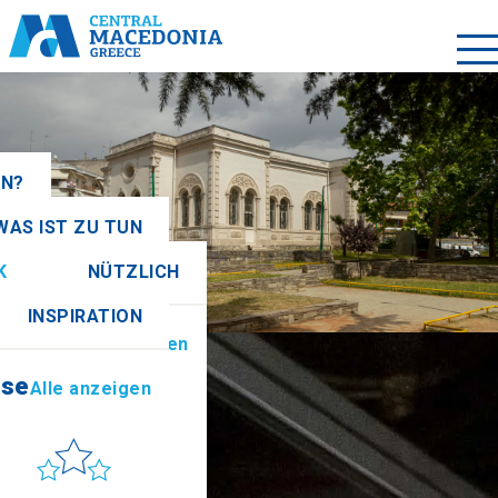
EN?
WAS IST ZU TUN
K
NÜTZLICH
sse
Alle anzeigen
INSPIRATION
tionen
Alle anzeigen
sse
Alle anzeigen
Sonne & Meer
 to get there