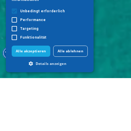
Unbedingt erforderlich
Performance
Targeting
Funktionalität
Alle akzeptieren
Alle ablehnen
Details anzeigen
Unbedingt erforderlich
Performance
Targeting
Funktionalität
Unbedingt erforderliche Cookies
ermöglichen wesentliche Kernfunktionen
der Website wie die Benutzeranmeldung
und die Kontoverwaltung. Ohne die
unbedingt erforderlichen Cookies kann