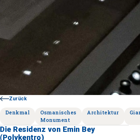
Zurück
Denkmal
Osmanisches
Architektur
Gia
Monument
Die Residenz von Emin Bey
(Polykentro)