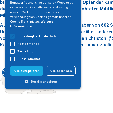
britische Militärfriedhof, auf dem 703 Opfer der Käm
Benutzerfreundlichkeit unserer Website zu
GERMAN
verbessern. Durch die weitere Nutzung
die aus den beiden von den Briten errichteten Mili
unserer Webseite stimmen Sie der
Militärfronten behandelt wurden.
Verwendung von Cookies gemäß unserer
Cookie-Richtlinie zu.
Weitere
Auf dem Friedhof befinden sich die Gräber von 682 
Informationen
Unabhängiger Staaten sowie 29 Militärgräber anderer
Unbedingt erforderlich
von Sarigol", abgeleitet vom alten Namen Christoni ("S
Performance
Konflikte. Der Friedhof ist für Besucher immer zugän
Targeting
Funktionalität
Alle akzeptieren
Alle ablehnen
Details anzeigen
Unbedingt erforderlich
Performance
Targeting