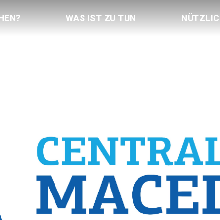
HEN?
WAS IST ZU TUN
NÜTZLI