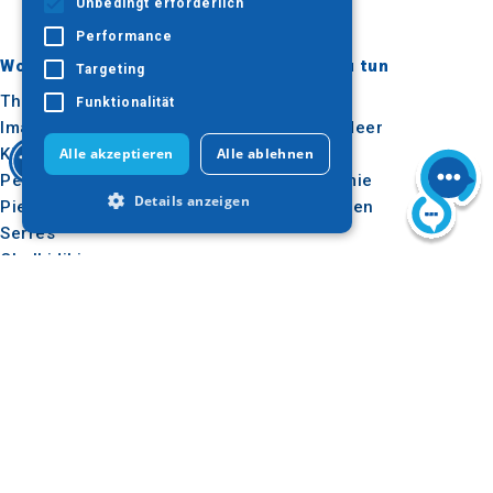
Unbedingt erforderlich
Performance
Wohin gehen?
Was ist zu tun
Targeting
Thessaloniki
Kultur
Funktionalität
Imathia
Sonne & Meer
Alle akzeptieren
Alle ablehnen
Kilkis
Im Freien
Pella
Gastronomie
Details anzeigen
Pieria
Konferenzen
Serres
Chalkidiki
Unbedingt erforderlich
Agion Oros
Performance
Targeting
Funktionalität
Nützlich
Inspiration
Unbedingt erforderliche Cookies
Wie man dorthin kommt
Erlebnisse
ermöglichen wesentliche Kernfunktionen
Anwendungen
Reise-Ideen
der Website wie die Benutzeranmeldung
und die Kontoverwaltung. Ohne die
Medienpaket
unbedingt erforderlichen Cookies kann
Beobachtungsstelle für
die Website nicht ordnungsgemäß
verwendet werden.
Tourismus