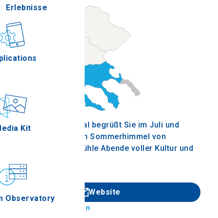
Erlebnisse
Gastronomie
plications
Ereignisse
Das Kassandra Festival begrüßt Sie im Juli und
edia Kit
August 2024 unter dem Sommerhimmel von
Chalkidiki und bietet kühle Abende voller Kultur und
Unterhaltung.
Website
m Observatory
Auf der Karte finden