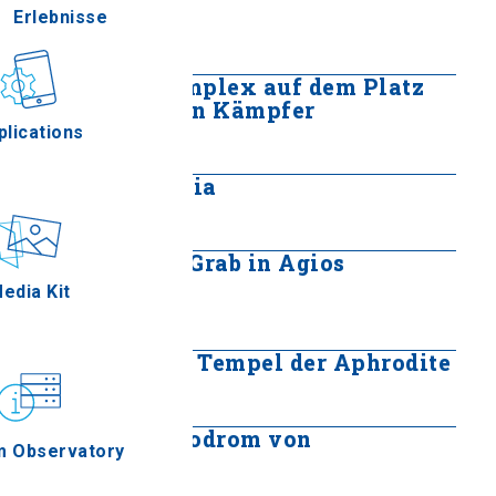
Aegai
Erlebnisse
Mehr lesen
Verwaltungskomplex auf dem Platz
Gastronomie
der zypriotischen Kämpfer
plications
Mehr lesen
Antikes Apollonia
Mehr lesen
Ereignisse
Makedonisches Grab in Agios
Athanasios
edia Kit
Mehr lesen
Spätarchaischer Tempel der Aphrodite
Mehr lesen
Römisches Hippodrom von
m Observatory
Thessaloniki