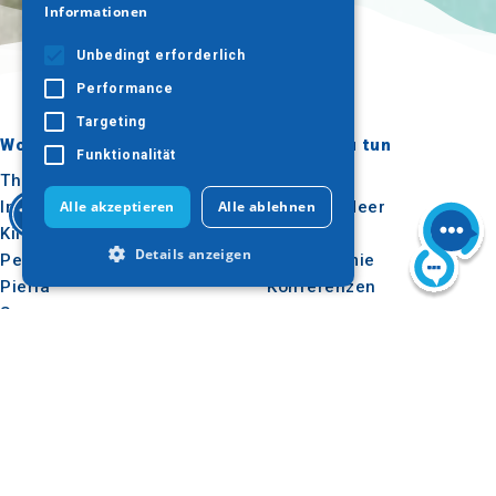
Informationen
Unbedingt erforderlich
Performance
Targeting
Wohin gehen?
Was ist zu tun
Funktionalität
Thessaloniki
Kultur
Imathia
Sonne & Meer
Alle akzeptieren
Alle ablehnen
Kilkis
Im Freien
Details anzeigen
Pella
Gastronomie
Pieria
Konferenzen
Serres
Unbedingt erforderlich
Chalkidiki
Performance
Targeting
Agion Oros
Funktionalität
Nützlich
Inspiration
Unbedingt erforderliche Cookies
ermöglichen wesentliche Kernfunktionen
Wie man dorthin kommt
Erlebnisse
der Website wie die Benutzeranmeldung
und die Kontoverwaltung. Ohne die
Anwendungen
Reise-Ideen