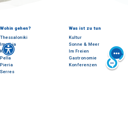
Wohin gehen?
Was ist zu tun
Thessaloniki
Kultur
Imathia
Sonne & Meer
Kilkis
Im Freien
Pella
Gastronomie
Pieria
Konferenzen
Serres
Chalkidiki
Agion Oros
Nützlich
Inspiration
Wie man dorthin kommt
Erlebnisse
Anwendungen
Reise-Ideen
Medienpaket