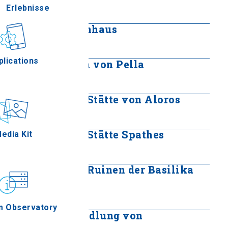
Erlebnisse
Mehr lesen
Giannitsa Herrenhaus
Gastronomie
Mehr lesen
plications
Antiker Brunnen von Pella
Mehr lesen
Archäologische Stätte von Aloros
Ereignisse
Mehr lesen
Archäologische Stätte Spathes
edia Kit
Mehr lesen
Frühchristliche Ruinen der Basilika
"Vrontismeni"
Mehr lesen
m Observatory
Neolithische Siedlung von
Makrygialos