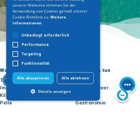
unserer Webseite stimmen Sie der
Verwendung von Cookies gemäß unserer
Cookie-Richtlinie zu.
Weitere
Informationen
Unbedingt erforderlich
Performance
Targeting
Funktionalität
Wohin gehen?
Was ist zu tun
Alle akzeptieren
Alle ablehnen
Thessaloniki
Kultur
Imathia
Sonne & Meer
Details anzeigen
Kilkis
Im Freien
Pella
Gastronomie
Pieria
Konferenzen
Unbedingt erforderlich
Serres
Performance
Targeting
Chalkidiki
Funktionalität
Agion Oros