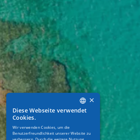
×
Diese Webseite verwendet
GREEK
Cookies.
ENGLISH
Wir verwenden Cookies, um die
Benutzerfreundlichkeit unserer Website zu
GERMAN
verbessern. Durch die weitere Nutzung