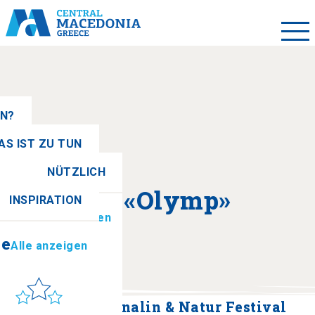
EN?
AS IST ZU TUN
NÜTZLICH
se
Alle anzeigen
Über «Olymp»
INSPIRATION
ionen
Alle anzeigen
se
Alle anzeigen
Sonne & Meer
to get there
1. Olympus Adrenalin & Natur Festival