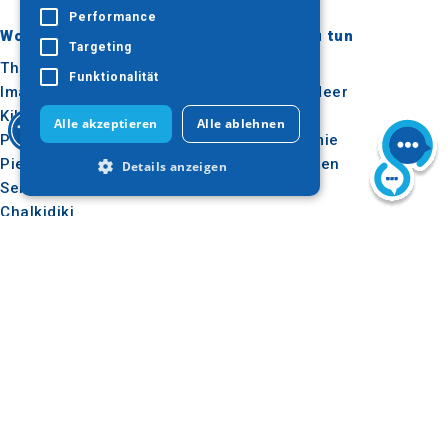
Performance
Wohin gehen?
Was ist zu tun
Targeting
Thessaloniki
Kultur
Funktionalität
Imathia
Sonne & Meer
Kilkis
Im Freien
Alle akzeptieren
Alle ablehnen
Pella
Gastronomie
Pieria
Konferenzen
Details anzeigen
Serres
Chalkidiki
Agion Oros
Unbedingt erforderlich
Performance
Targeting
Nützlich
Inspiration
Funktionalität
Wie man dorthin kommt
Erlebnisse
Unbedingt erforderliche Cookies
ermöglichen wesentliche Kernfunktionen
Anwendungen
Reise-Ideen
der Website wie die Benutzeranmeldung
Medienpaket
und die Kontoverwaltung. Ohne die
unbedingt erforderlichen Cookies kann
Beobachtungsstelle für
die Website nicht ordnungsgemäß
Tourismus
verwendet werden.
E-learning für