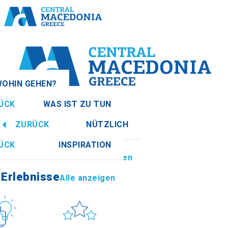
OHIN GEHEN?
ÜCK
WAS IST ZU TUN
n
Alle anzeigen
ZURÜCK
NÜTZLICH
Erlebnisse
Alle anzeigen
ÜCK
INSPIRATION
Informationen
Alle anzeigen
Imathia
Erlebnisse
Alle anzeigen
tur
Sonne & Meer
How to get there