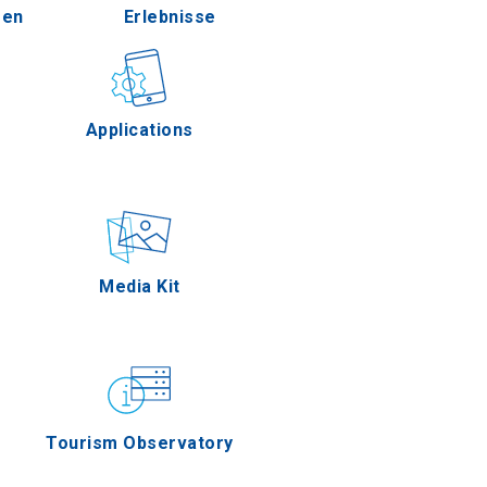
een
Erlebnisse
Pella
reien
Gastronomie
Applications
Serres
renzen
Ereignisse
Media Kit
ion Oros
Tourism Observatory