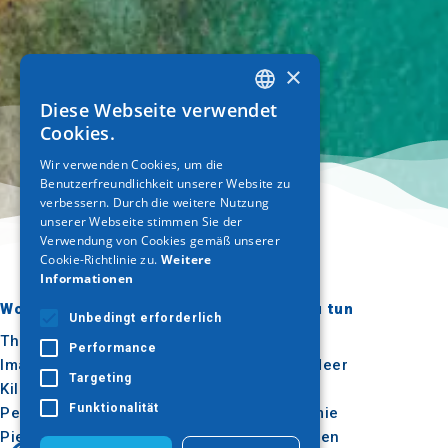
×
Diese Webseite verwendet
GREEK
Cookies.
ENGLISH
Wir verwenden Cookies, um die
Benutzerfreundlichkeit unserer Website zu
GERMAN
verbessern. Durch die weitere Nutzung
unserer Webseite stimmen Sie der
Verwendung von Cookies gemäß unserer
Cookie-Richtlinie zu.
Weitere
Informationen
Wohin gehen?
Was ist zu tun
Unbedingt erforderlich
Thessaloniki
Kultur
Performance
Imathia
Sonne & Meer
Targeting
Kilkis
Im Freien
Funktionalität
Pella
Gastronomie
Pieria
Konferenzen