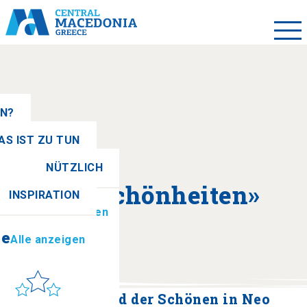
EN?
AS IST ZU TUN
NÜTZLICH
se
Alle anzeigen
Über «Schönheiten»
INSPIRATION
ionen
Alle anzeigen
se
Alle anzeigen
Sonne & Meer
to get there
Historischer Pfad der Schönen in Neo