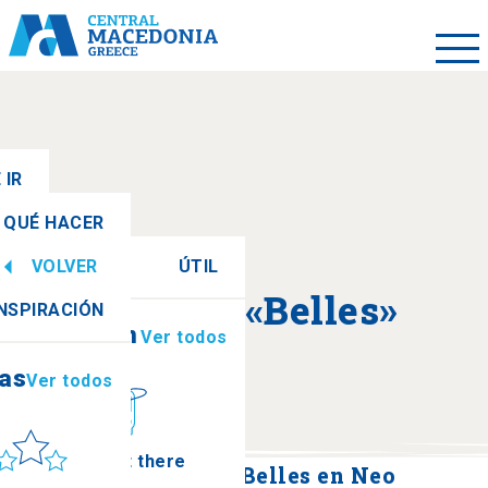
 IR
QUÉ HACER
VOLVER
ÚTIL
ias
Ver todos
Acerca de «Belles»
INSPIRACIÓN
Información
Ver todos
ias
Ver todos
ol y mar
How to get there
Sendero histórico de Belles en Neo