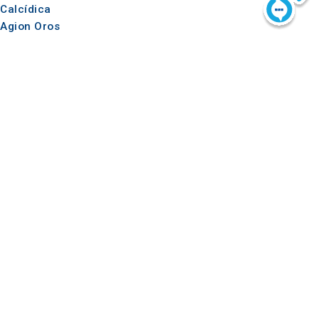
Calcídica
Agion Oros
Útil
Inspiración
Cómo llegar
Experiencias
Aplicaciones
Ideas de viaje
Kit de prensa
Observatorio del Turismo
e-learning para
operadores turísticos
Síguenos en