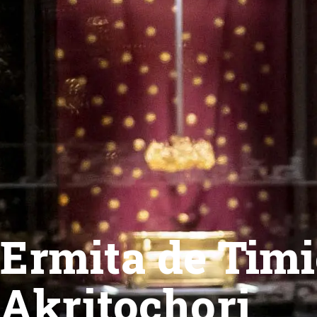
Ermita de Tim
Akritochori