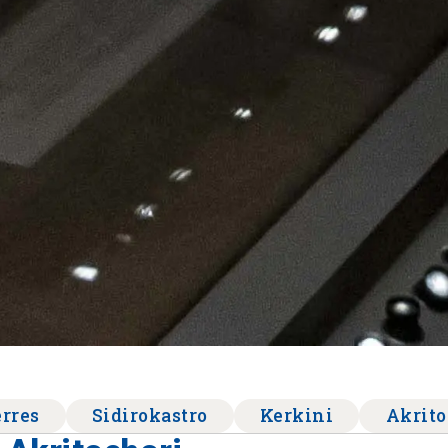
erres
Sidirokastro
Kerkini
Akrito