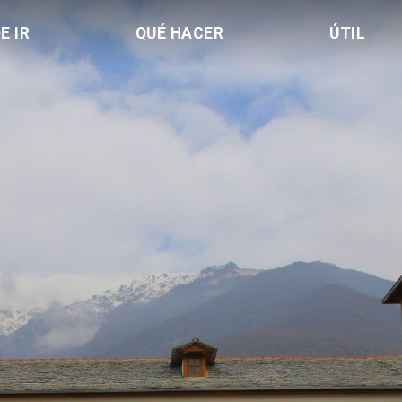
E IR
QUÉ HACER
ÚTIL