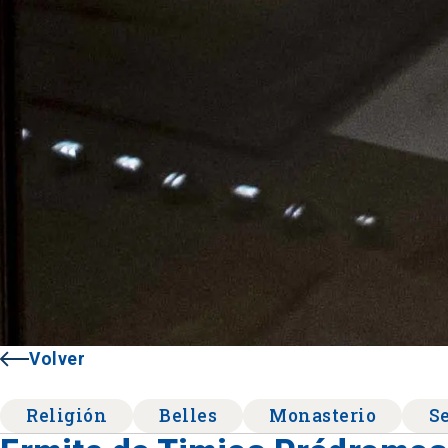
Volver
Religión
Belles
Monasterio
S