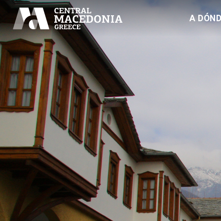
A DÓND