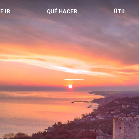
E IR
QUÉ HACER
ÚTIL