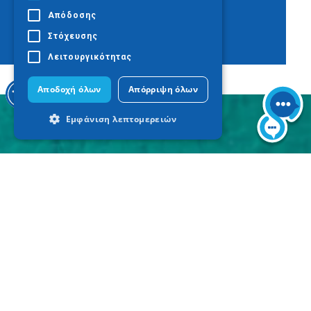
Απόδοσης
Στόχευσης
Λειτουργικότητας
Αποδοχή όλων
Απόρριψη όλων
Εμφάνιση λεπτομερειών
Απολύτως απαραίτητα
Απόδοσης
Στόχευσης
Λειτουργικότητας
Τα απολύτως απαραίτητα cookies
επιτρέπουν βασικές λειτουργίες του
ιστότοπου, όπως τη σύνδεση χρήστη και
τη διαχείριση λογαριασμού. Ο ιστότοπος
δεν μπορεί να χρησιμοποιηθεί σωστά
χωρίς τα απολύτως απαραίτητα cookies.
Προμηθευτής
Ονοματεπώνυμο
Λήξη
Περιγραφ
/ Πεδίο