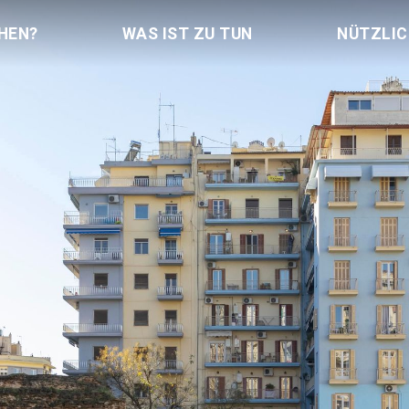
HEN?
WAS IST ZU TUN
NÜTZLI