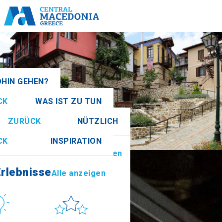
HIN GEHEN?
CK
WAS IST ZU TUN
Alle anzeigen
ZURÜCK
NÜTZLICH
rlebnisse
Alle anzeigen
CK
INSPIRATION
nformationen
Alle anzeigen
athia
rlebnisse
Alle anzeigen
ur
Sonne & Meer
How to get there