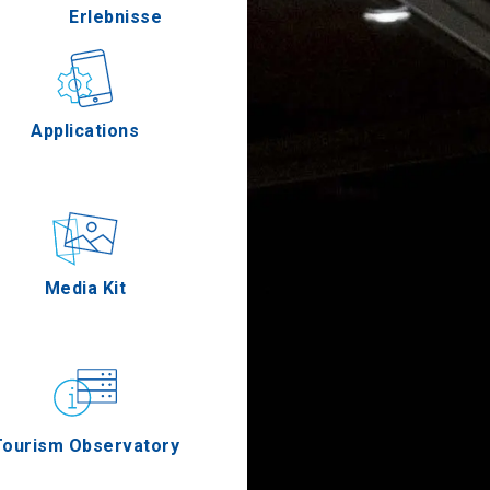
Erlebnisse
Gastronomie
Applications
s
n
Ereignisse
Media Kit
os
Tourism Observatory