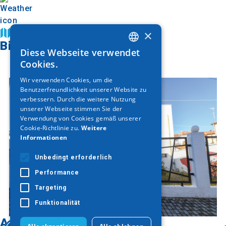
×
Auf der Karte finden
Bildergalerie
Diese Webseite verwendet
GREEK
Cookies.
ENGLISH
Wir verwenden Cookies, um die
Benutzerfreundlichkeit unserer Website zu
GERMAN
verbessern. Durch die weitere Nutzung
unserer Webseite stimmen Sie der
Verwendung von Cookies gemäß unserer
Cookie-Richtlinie zu.
Weitere
Informationen
Unbedingt erforderlich
Performance
Targeting
Funktionalität
Auf der Karte finden