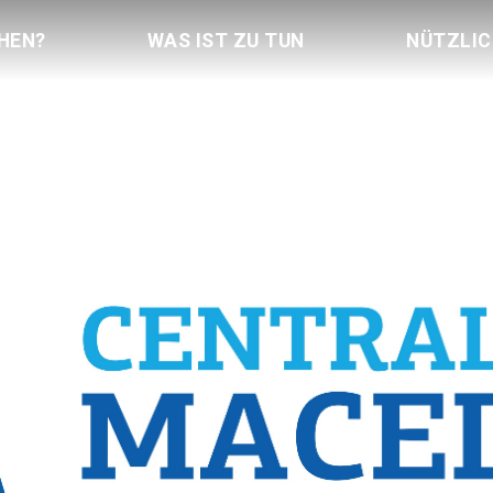
HEN?
WAS IST ZU TUN
NÜTZLI