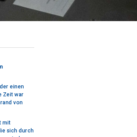
im
der einen
 Zeit war
Brand von
t mit
ie sich durch