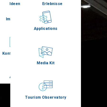
Ideen
Erlebnisse
Pella
Im Freien
Gastronomie
Applications
Serres
Konferenzen
Ereignisse
Media Kit
Agion Oros
Tourism Observatory