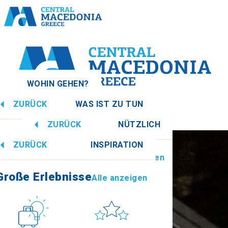
WOHIN GEHEN?
ZURÜCK
WAS IST ZU TUN
donien
Alle anzeigen
ZURÜCK
NÜTZLICH
Große Erlebnisse
Alle anzeigen
ZURÜCK
INSPIRATION
Informationen
Alle anzeigen
Imathia
Große Erlebnisse
Alle anzeigen
Kultur
Sonne & Meer
How to get there