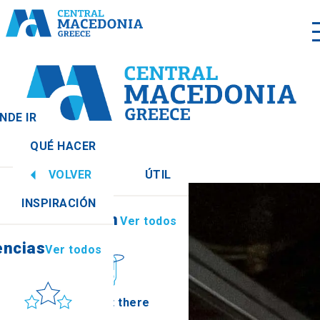
NDE IR
QUÉ HACER
r todos
VOLVER
ÚTIL
encias
Ver todos
INSPIRACIÓN
Información
Ver todos
encias
Ver todos
Sol y mar
How to get there