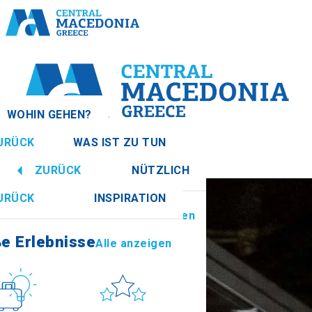
WOHIN GEHEN?
URÜCK
WAS IST ZU TUN
ien
Alle anzeigen
ZURÜCK
NÜTZLICH
e Erlebnisse
Alle anzeigen
URÜCK
INSPIRATION
Informationen
Alle anzeigen
Imathia
e Erlebnisse
Alle anzeigen
Kultur
Sonne & Meer
How to get there