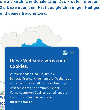
sie als kirchliche Schule tätig. Das Kloster feiert am
22. Dezember, dem Fest des gleichnamigen Heiligen
und seines Beschützers.
×
Diese Webseite verwendet
GREEK
Cookies.
ENGLISH
Wir verwenden Cookies, um die
Benutzerfreundlichkeit unserer Website zu
GERMAN
Today
verbessern. Durch die weitere Nutzung
unserer Webseite stimmen Sie der
Verwendung von Cookies gemäß unserer
Cookie-Richtlinie zu.
Weitere
Informationen