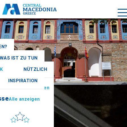
EN?
WAS IST ZU TUN
igen
K
NÜTZLICH
sse
Alle anzeigen
INSPIRATION
tionen
Alle anzeigen
sse
Alle anzeigen
Sonne & Meer
 to get there