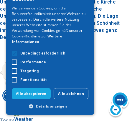
Umgeben von üppiger Vegetation bietet die Kirche
ENGLISH
Wir verwenden Cookies, um die
den Besuchern eine friedliche und idyllische
Benutzerfreundlichkeit unserer Website zu
GERMAN
Umgebung zum Gebet und zur Besinnung. Die Lage
verbessern. Durch die weitere Nutzung
der Kirche, kombiniert mit der natürlichen Schönheit
unserer Webseite stimmen Sie der
ihrer Umgebung, macht den Besuch zu etwas ganz
Verwendung von Cookies gemäß unserer
Cookie-Richtlinie zu.
Weitere
Besonderem.
Informationen
Unbedingt erforderlich
Performance
Targeting
Funktionalität
Alle akzeptieren
Alle ablehnen
Details anzeigen
Today
Unbedingt erforderlich