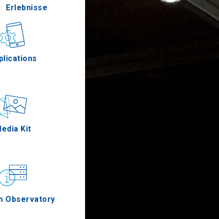
Erlebnisse
Gastronomie
plications
Ereignisse
edia Kit
m Observatory